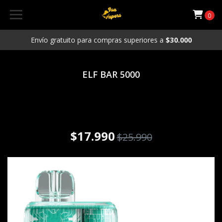
0
Envío gratuito para compras superiores a
$30.000
ELF BAR 5000
Vaporizador Desechable ELF
BAR 5000Puffs Vainilla Ice
Cream
$17.990
$25.990