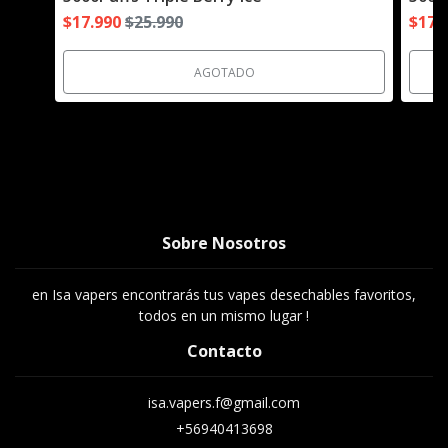
$17.990
$25.990
$17.
AGOTADO
Sobre Nosotros
en Isa vapers encontrarás tus vapes desechables favoritos,
todos en un mismo lugar !
Contacto
isa.vapers.f@gmail.com
+56940413698