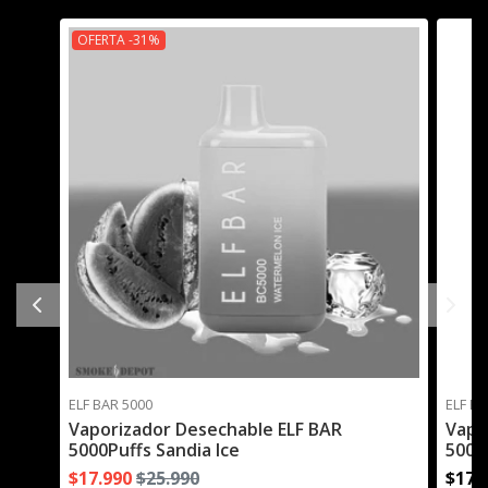
OFERTA -31%
ELF BAR 5000
ELF BA
Vaporizador Desechable ELF BAR
Vapo
5000Puffs Sandia Ice
5000
$17.990
$25.990
$17.