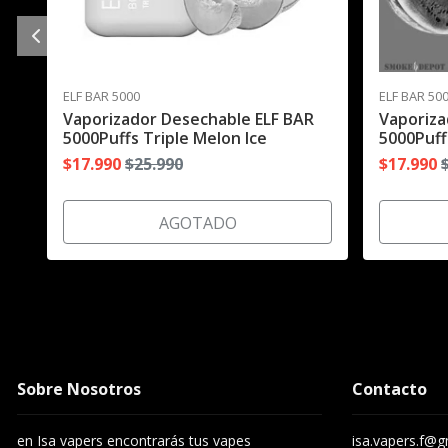
ELF BAR 5000
ELF BAR 50
Vaporizador Desechable ELF BAR
Vaporiza
5000Puffs Triple Melon Ice
5000Puff
$17.990
$25.990
$17.990
AGOTADO
Sobre Nosotros
Contacto
en Isa vapers encontrarás tus vapes
isa.vapers.f@