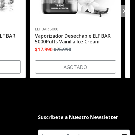
ELF BAR 5000
EL
ELF BAR
Vaporizador Desechable ELF BAR
V
5000Puffs Vainilla Ice Cream
50
$17.990
$25.990
$
AGOTADO
Suscríbete a Nuestro Newsletter