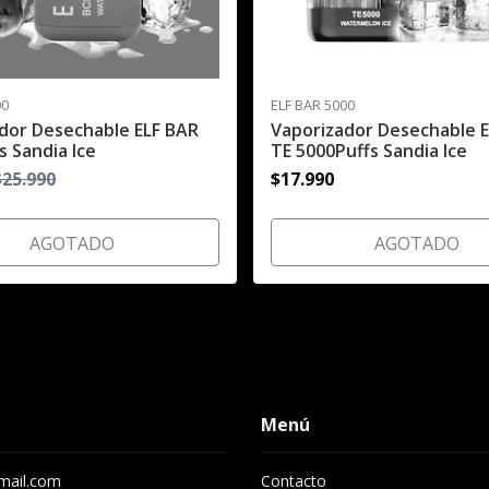
00
ELF BAR 5000
dor Desechable ELF BAR
Vaporizador Desechable 
s Sandia Ice
TE 5000Puffs Sandia Ice
$25.990
$17.990
AGOTADO
AGOTADO
Menú
gmail.com
Contacto