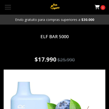
0
Envío gratuito para compras superiores a
$30.000
ELF BAR 5000
Vaporizador Desechable ELF
BAR 5000 puffs BlueBerry Ice
$17.990
$25.990