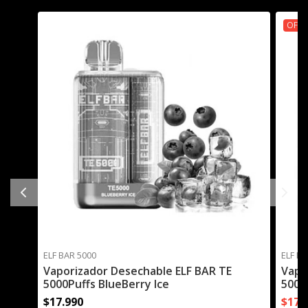
OFER
ELF BAR 5000
ELF BA
Vaporizador Desechable ELF BAR TE
Vapo
5000Puffs BlueBerry Ice
5000P
$17.990
$17.