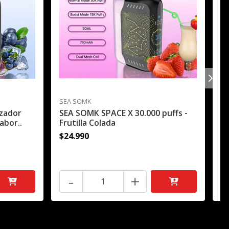
SEA SOMK
SE
zador
SEA SOMK SPACE X 30.000 puffs -
S
abor..
Frutilla Colada
De
$24.990
$
-
+