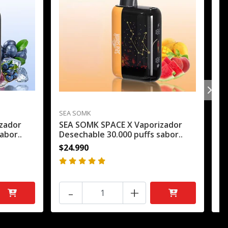
SEA SOMK
SE
zador
SEA SOMK SPACE X Vaporizador
S
abor..
Desechable 30.000 puffs sabor..
Fr
$24.990
$
-
+