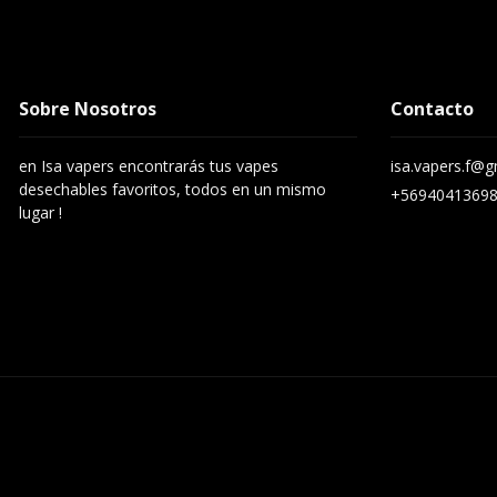
Sobre Nosotros
Contacto
en Isa vapers encontrarás tus vapes
isa.vapers.f@
desechables favoritos, todos en un mismo
+5694041369
lugar !