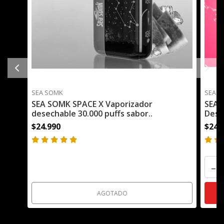
SEA SOMK
SEA S
SEA SOMK SPACE X Vaporizador
SEA 
desechable 30.000 puffs sabor..
Dese
$24.990
$24.
-
AGOTADO