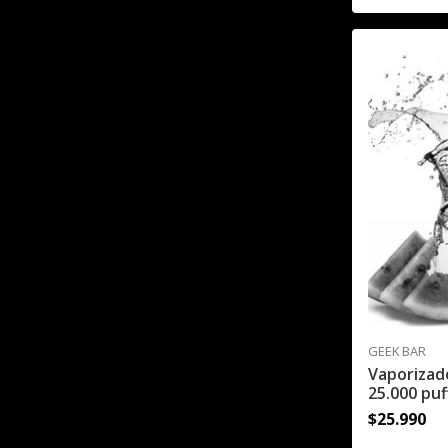
GEEK BAR
Vaporizad
25.000 puff
$25.990