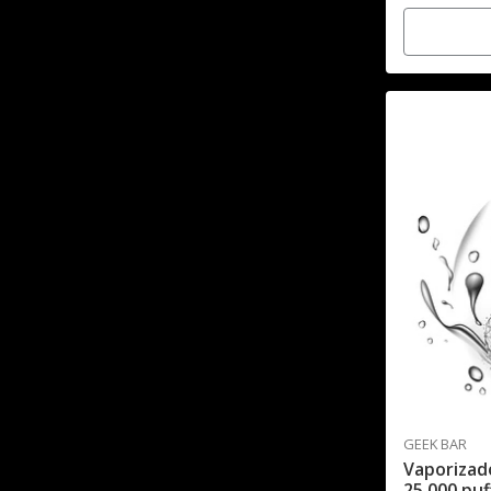
GEEK BAR
Vaporizad
25.000 puf