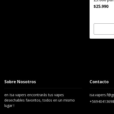
$25.990
Sobre Nosotros
Contacto
en Isa vapers encontrarás tus vapes
isa.vapers.f@
desechables favoritos, todos en un mismo
+5694041369
lugar !