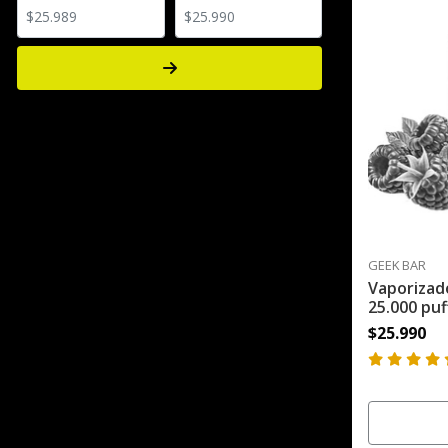
GEEK BAR
Vaporizad
25.000 puf
$25.990