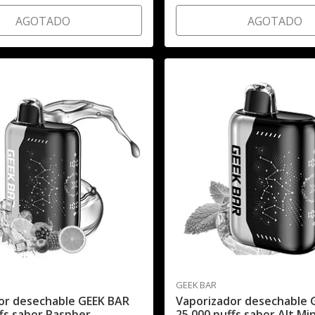
AGOTADO
AGOTADO
GEEK BAR
or desechable GEEK BAR
Vaporizador desechable 
fs sabor Raspber..
25.000 puffs sabor Alt Mi