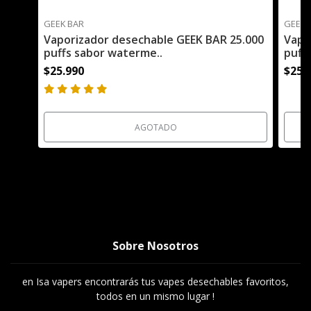
GEEK BAR
GEEK 
Vaporizador desechable GEEK BAR 25.000
Vapo
puffs sabor waterme..
puffs
$25.990
$25.
AGOTADO
Sobre Nosotros
en Isa vapers encontrarás tus vapes desechables favoritos,
todos en un mismo lugar !