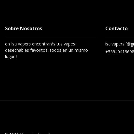
Sobre Nosotros
Contacto
en Isa vapers encontrarás tus vapes
isa.vapers.f@
desechables favoritos, todos en un mismo
+5694041369
lugar !