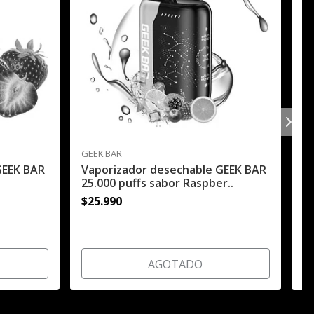
GEEK BAR
GE
GEEK BAR
Vaporizador desechable GEEK BAR
V
25.000 puffs sabor Raspber..
25
$25.990
$
AGOTADO