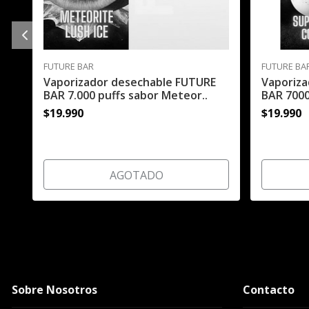
FUTURE BAR
FUTURE BA
Vaporizador desechable FUTURE
Vaporiz
BAR 7.000 puffs sabor Meteor..
BAR 7000
$19.990
$19.990
AGOTADO
Sobre Nosotros
Contacto