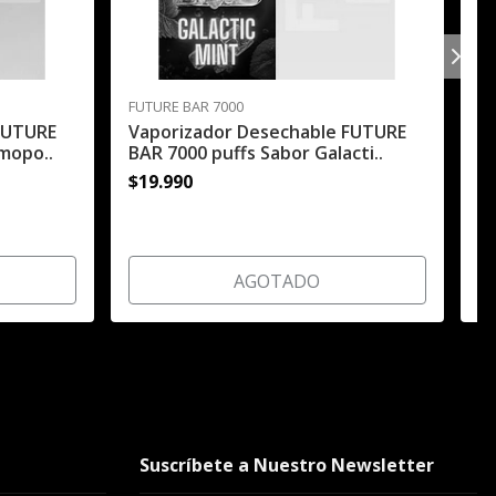
FUTURE BAR 7000
FU
FUTURE
Vaporizador Desechable FUTURE
V
mopo..
BAR 7000 puffs Sabor Galacti..
B
$19.990
$
AGOTADO
Suscríbete a Nuestro Newsletter