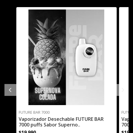
FUTURE BAR 7000
FUTUR
Vaporizador Desechable FUTURE BAR
Vapo
7000 puffs Sabor Superno..
7000
$19.990
$19.