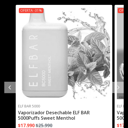
OFERTA -31%
OFER
ELF BAR 5000
ELF BA
Vaporizador Desechable ELF BAR
Vapo
5000Puffs Sweet Menthol
5000
$17.990
$25.990
$17.