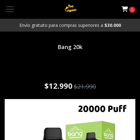
0
Envío gratuito para compras superiores a
$30.000
Bang 20k
Vaporizador desechable Bang
20.000 puffs Sabor Frutilla
kiwi
$12.990
$21.990