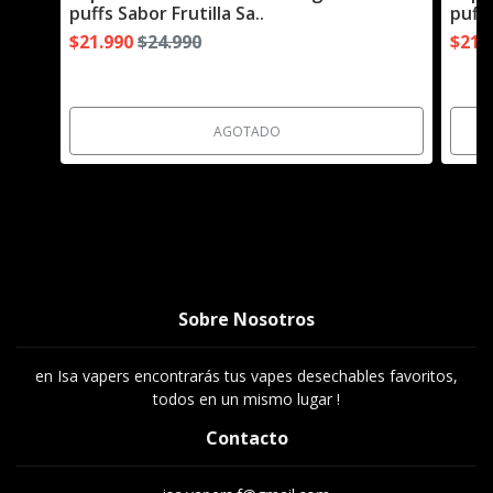
puffs Sabor Frutilla Sa..
puffs
$21.990
$24.990
$21.
AGOTADO
Sobre Nosotros
en Isa vapers encontrarás tus vapes desechables favoritos,
todos en un mismo lugar !
Contacto