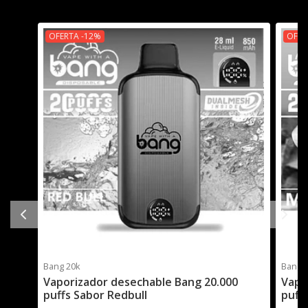
OFERTA -12%
OFER
Bang 20k
Bang 
Vaporizador desechable Bang 20.000
Vapo
puffs Sabor Redbull
puff