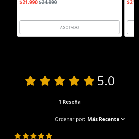
$21.990
$24.990
$21.
AGOTADO
Reseñas de Productos
5.0
1 Reseña
Ordenar por:
Más Recente