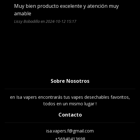
Muy bien producto excelente y atención muy 
amable 
Lissy Bobadilla en 2024-10-12 15:17
Sobre Nosotros
en Isa vapers encontrarás tus vapes desechables favoritos,
todos en un mismo lugar !
Contacto
isa.vapers.f@gmail.com
+56940413698