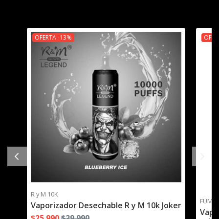
interesar
OFERTA -13%
OFER
R y M 10K
FUME 
Vaporizador Desechable R y M 10k Joker
Vapo
$25.990
$29.990