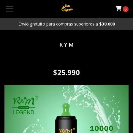
0
Envío gratuito para compras superiores a
$30.000
R Y M
Vaporizador Desechable R Y M
10.000 Puffs Gummy Bears
$25.990