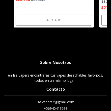
sabo
$21.
AGOTADO
Sobre Nosotros
en Isa vapers encontrarás tus vapes desechables favoritos,
todos en un mismo lugar !
Contacto
isa.vapers.f@gmail.com
+56940413698