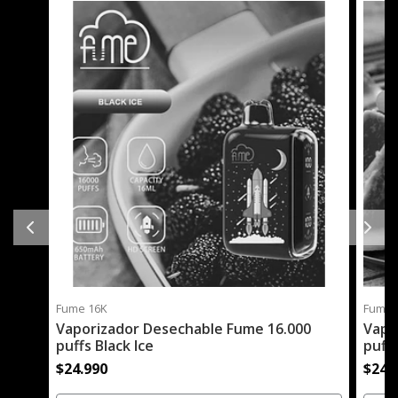
Fume 16K
Fume 
Vaporizador Desechable Fume 16.000
Vapo
puffs Black Ice
puffs
$24.990
$24.