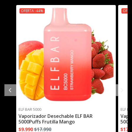
OFERTA -44%
OFER
ELF BAR 5000
ELF BA
Vaporizador Desechable ELF BAR
Vapo
5000Puffs Frutilla Mango
5000P
$9.990
$17.990
$17.