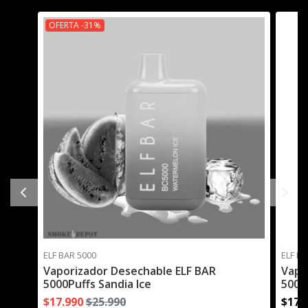
OFERTA -31%
ELF BAR 5000
ELF BA
Vaporizador Desechable ELF BAR
Vapo
5000Puffs Sandia Ice
5000
$17.990
$25.990
$17.