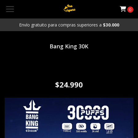
0
Envío gratuito para compras superiores a
$30.000
Bang King 30K
Vaporizador Desechable Bang
King 30K sabor Frutilla sandia
/ Uva ice
$24.990