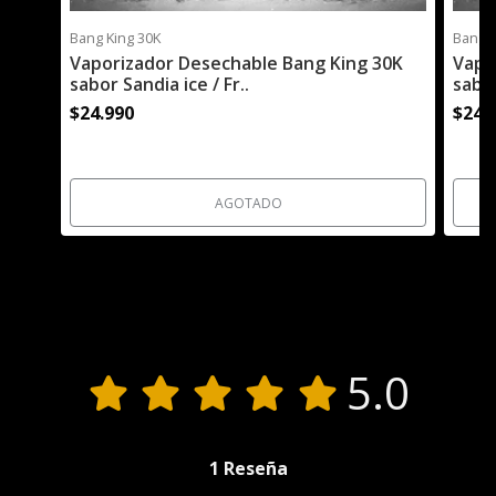
Bang King 30K
Bang K
Vaporizador Desechable Bang King 30K
Vapo
sabor Sandia ice / Fr..
sabor
$24.990
$24.
AGOTADO
Reseñas de Productos
5.0
1 Reseña